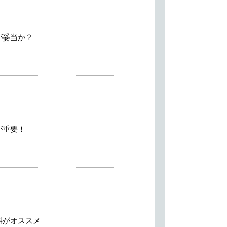
が妥当か？
が重要！
料がオススメ