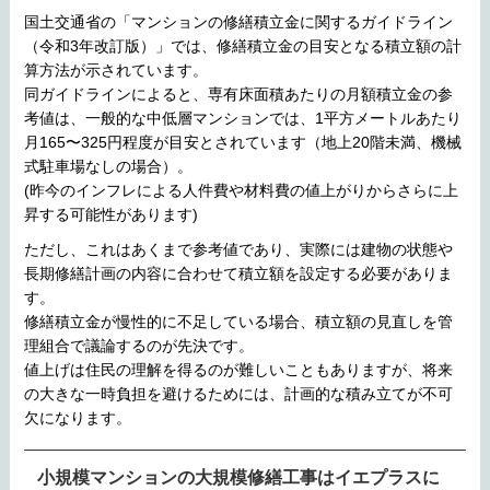
国土交通省の「マンションの修繕積立金に関するガイドライン
（令和3年改訂版）」では、修繕積立金の目安となる積立額の計
算方法が示されています。
同ガイドラインによると、専有床面積あたりの月額積立金の参
考値は、一般的な中低層マンションでは、1平方メートルあたり
月165〜325円程度が目安とされています（地上20階未満、機械
式駐車場なしの場合）。
(昨今のインフレによる人件費や材料費の値上がりからさらに上
昇する可能性があります)
ただし、これはあくまで参考値であり、実際には建物の状態や
長期修繕計画の内容に合わせて積立額を設定する必要がありま
す。
修繕積立金が慢性的に不足している場合、積立額の見直しを管
理組合で議論するのが先決です。
値上げは住民の理解を得るのが難しいこともありますが、将来
の大きな一時負担を避けるためには、計画的な積み立てが不可
欠になります。
小規模マンションの大規模修繕工事はイエプラスに