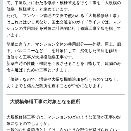
て、半量以上にわたる修繕・模様替えを行う工事を「大規模の
修繕・模様替え」と定めています。
ただし、マンション管理の文脈で使われる「大規模修繕工事」
はこれとは少し異なり、国土交通省のガイドラインでは、マン
ションの共用部分を対象に計画的に行う修繕工事全般を指して
います。
簡単に言うと、マンション全体の共用部分——外壁、屋上、廊
下、バルコニーなど——を対象にして、劣化した箇所を修繕・
改修する工事が大規模修繕工事です。
新築当時の性能・機能を回復させることを目指して、建物の寿
命を延ばすための工事といえます。
「修繕」なので、増築や大幅な機能追加を行うものではなく、
あくまでも傷んだ箇所を直すことが中心になります。
大規模修繕工事の対象となる箇所
大規模修繕工事では、マンションのどのような箇所が工事の対
象になるのでしょうか。
一般的な対象箇所としては、次のような部位が挙げられていま