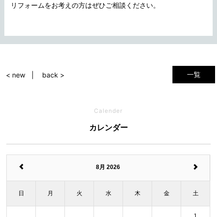
リフォームをお考えの方はぜひご相談ください。
一覧
< new
back >
Calender
カレンダー
8月 2026
日
月
火
水
木
金
土
1