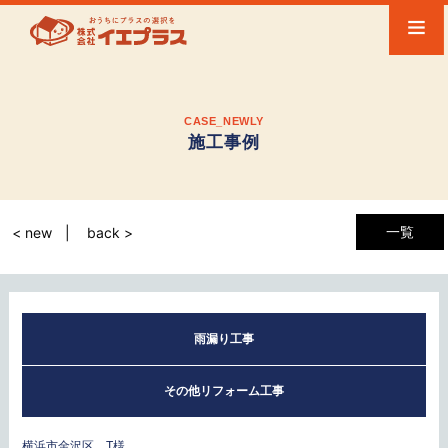
CASE_NEWLY
施工事例
一覧
< new
back >
雨漏り工事
その他リフォーム工事
横浜市金沢区 T様