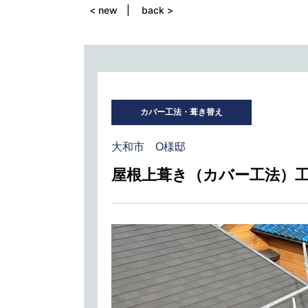
< new
back >
カバー工法・葺き替え
大和市 O様邸
屋根上葺き（カバー工法）