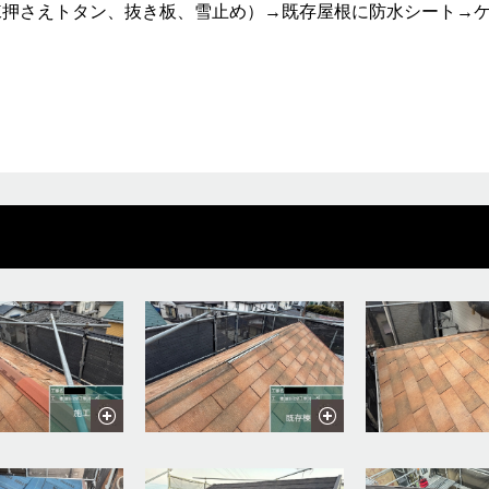
棟押さえトタン、抜き板、雪止め）→既存屋根に防水シート→