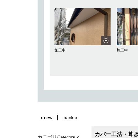
施工中
施工中
< new
back >
カバー工法・葺
カテゴリ
Category
／