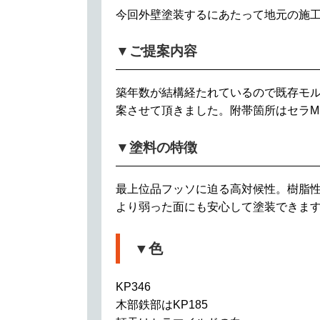
今回外壁塗装するにあたって地元の施
▼ご提案内容
築年数が結構経たれているので既存モ
案させて頂きました。附帯箇所はセラ
▼塗料の特徴
最上位品フッソに迫る高対候性。樹脂
より弱った面にも安心して塗装できま
▼色
KP346
木部鉄部はKP185