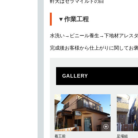
軒天はセラマイルドの白
▼作業工程
水洗い→ビニール養生→下地材アレス
完成後お客様から仕上がりに関してお
GALLERY
着工前
足場組