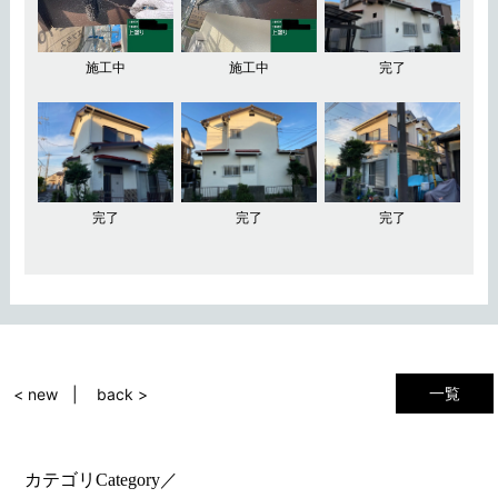
施工中
施工中
完了
完了
完了
完了
一覧
< new
back >
カテゴリ
Category
／