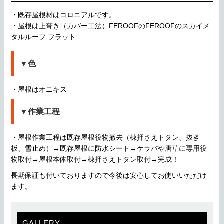
・既存屋根材はコロニアルです。
・屋根は上葺き（カバー工法）FEROOFのFEROOFのスカイメ
タルルーフ フラット
▼色
・屋根はオニキス
▼作業工程
・屋根作業工程は既存屋根役物撤去（棟押さえトタン、抜き
板、雪止め）→既存屋根に防水シート→ケラバや唐草に専用役
物取付→屋根本体取付→棟押さえトタン取付→完成！
長期保証も付いておりますので今後は安心してお使いいただけ
ます。
GALLERY