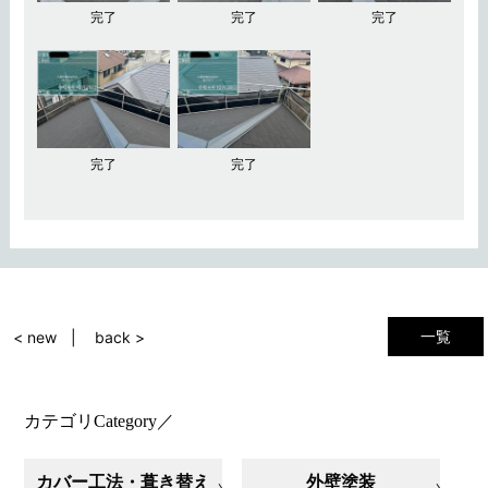
完了
完了
完了
完了
完了
一覧
< new
back >
カテゴリ
Category
／
カバー工法・葺き替え
外壁塗装