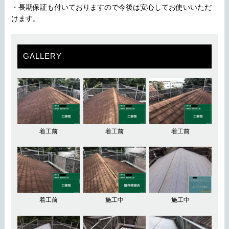
・長期保証も付いておりますので今後は安心してお使いいただ
けます。
GALLERY
着工前
着工前
着工前
着工前
施工中
施工中