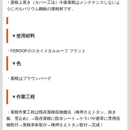
・屋根上葺き（カバー工法）今後屋根はメンテナンスしないよ
うにガルバリウム鋼板の屋根材です。
▼使用材料
・FEROOFのスカイメタルルーフ フラット
▼色
・屋根はブラウンバーグ
▼作業工程
・屋根作業工程は既存屋根役物撤去（棟押さえトタン、抜き
板、雪止め）→既存屋根に防水シート→ケラバや唐草に専用役
物取付→屋根本体取付→棟押さえトタン取付→完成！