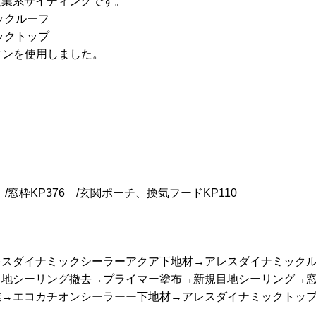
窯業系サイディングです。
ックルーフ
ックトップ
タンを使用しました。
/窓枠KP376 /玄関ポーチ、換気フードKP110
レスダイナミックシーラーアクア下地材→アレスダイナミック
目地シーリング撤去→プライマー塗布→新規目地シーリング→
業→エコカチオンシーラーー下地材→アレスダイナミックトッ