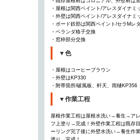
・既存屋根材はコロニアル、外壁材は
・屋根は関西ペイント/アレスダイナミ
・外壁は関西ペイント/アレスダイナミ
・ボード鉄部は関西ペイント/セラMレ
・ベランダ格子交換
・窓枠部分交換
▼色
・屋根はコーヒーブラウン
・外壁はKP330
・附帯箇所/破風板、軒天、雨樋KP356 
▼作業工程
屋根作業工程は屋根水洗い→養生→ア
フ上塗り→完成！外壁作業工程は既存
ーリング完了後に外壁水洗い→養生作
塗り→完成！