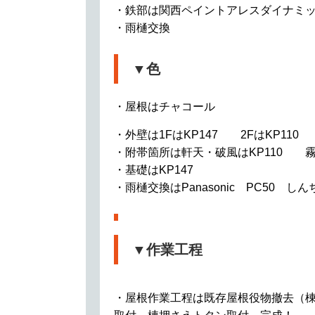
・鉄部は関西ペイントアレスダイナミッ
・雨樋交換
▼色
・屋根はチャコール
・外壁は1FはKP147 2FはKP110
・附帯箇所は軒天・破風はKP110 霧
・基礎はKP147
・雨樋交換はPanasonic PC50 しん
▼作業工程
・屋根作業工程は既存屋根役物撤去（