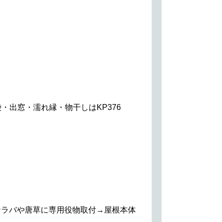
・出窓・濡れ縁・物干しはKP376
ケラバや唐草に専用役物取付→屋根本体