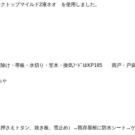
クトップマイルド2液ネオ を使用しました。
除け・帯板・水切り・笠木・換気ﾌｰﾄﾞはKP185 雨戸・戸袋
ちゃ
棟押さえトタン、抜き板、雪止め）→既存屋根に防水シート→