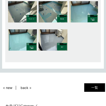
一覧
< new
back >
カテゴリ
Category
／