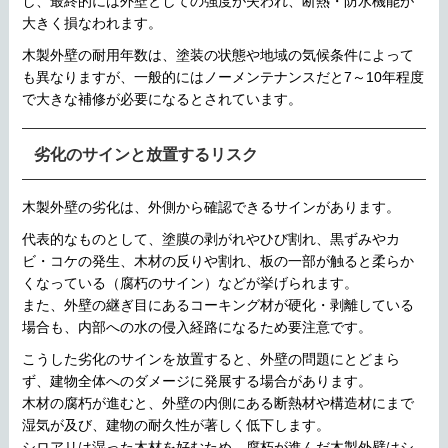
し、最終的には外壁としての強度が失われ、断熱・防水機能が
大きく損なわれます。
木製外壁の耐用年数は、塗装の状態や地域の気候条件によって
も異なりますが、一般的にはノーメンテナンスだと7～10年程度
で大きな補修が必要になるとされています。
劣化のサインと放置するリスク
木製外壁の劣化は、外側から確認できるサインがあります。
代表的なものとして、塗膜の剥がれやひび割れ、黒ずみやカ
ビ・コケの発生、木材の反りや割れ、板の一部が触ると柔らか
くなっている（腐朽のサイン）などが挙げられます。
また、外壁の継ぎ目にあるコーキング材が硬化・剥離している
場合も、内部への水の侵入経路になるため要注意です。
こうした劣化のサインを放置すると、外壁の問題にとどまら
ず、建物全体へのダメージに発展する場合があります。
木材の腐朽が進むと、外壁の内側にある断熱材や構造材にまで
湿気が及び、建物の耐久性が著しく低下します。
シロアリは湿った木材を好むため、腐朽が進んだ木製外壁はシ