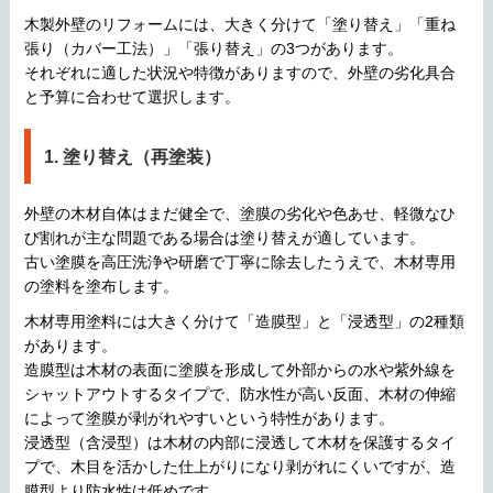
木製外壁のリフォームには、大きく分けて「塗り替え」「重ね
張り（カバー工法）」「張り替え」の3つがあります。
それぞれに適した状況や特徴がありますので、外壁の劣化具合
と予算に合わせて選択します。
1. 塗り替え（再塗装）
外壁の木材自体はまだ健全で、塗膜の劣化や色あせ、軽微なひ
び割れが主な問題である場合は塗り替えが適しています。
古い塗膜を高圧洗浄や研磨で丁寧に除去したうえで、木材専用
の塗料を塗布します。
木材専用塗料には大きく分けて「造膜型」と「浸透型」の2種類
があります。
造膜型は木材の表面に塗膜を形成して外部からの水や紫外線を
シャットアウトするタイプで、防水性が高い反面、木材の伸縮
によって塗膜が剥がれやすいという特性があります。
浸透型（含浸型）は木材の内部に浸透して木材を保護するタイ
プで、木目を活かした仕上がりになり剥がれにくいですが、造
膜型より防水性は低めです。