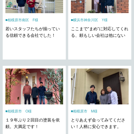
相模原市南区 F様
横浜市神奈川区 Y様
若いスタッフたちが揃ってい
ここまで”まめ”に対応してくれ
る信頼できる会社でした！
る、頼もしい会社は他にない
相模原市 O様
相模原市 M様
１９年ぶり２回目の塗装を依
とりあえず会ってみてくださ
頼。大満足です！
い！人柄に安心できます。