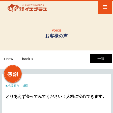
VOICE
お客様の声
一覧
< new
back >
相模原市 M様
とりあえず会ってみてください！人柄に安心できます。