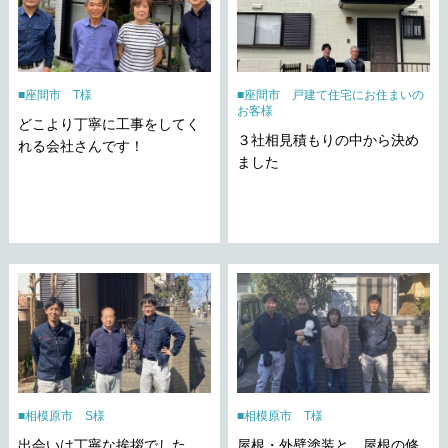
座間市 T様
座間市 戸建て住宅にお住まいの
お客様
どこより丁寧に工事をしてく
３社相見積もりの中から決め
れる会社さんです！
ました
相模原市 S様
相模原市 T様
出会いは丁寧な挨拶でした。
屋根・外壁塗装と、屋根の修