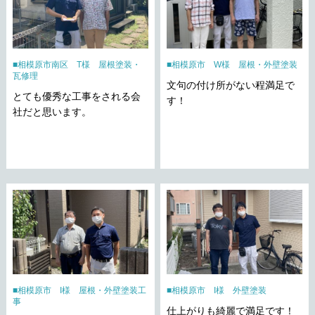
相模原市南区 T様 屋根塗装・
相模原市 W様 屋根・外壁塗装
瓦修理
文句の付け所がない程満足で
とても優秀な工事をされる会
す！
社だと思います。
相模原市 I様 屋根・外壁塗装工
相模原市 I様 外壁塗装
事
仕上がりも綺麗で満足です！