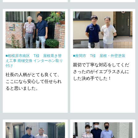
相模原市南区 T様 屋根葺き替
座間市 T様 屋根・外壁塗装
え工事 雨樋交換 インターホン取り
親切で丁寧な対応をしてくだ
付け
さったのがイエプラスさんに
社長の人柄がとても良くて、
した決め手でした！
ここになら安心して任せられ
ると思いました。