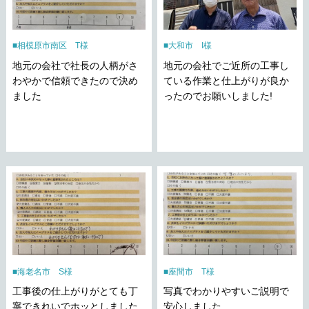
相模原市南区 T様
大和市 I様
地元の会社で社長の人柄がさ
地元の会社でご近所の工事し
わやかで信頼できたので決め
ている作業と仕上がりが良か
ました
ったのでお願いしました!
海老名市 S様
座間市 T様
工事後の仕上がりがとても丁
写真でわかりやすいご説明で
寧できれいでホッとしました
安心しました