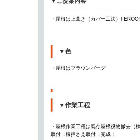
▼ご提案内容
・屋根は上葺き（カバー工法）FERO
▼色
・屋根はブラウンバーグ
▼作業工程
・屋根作業工程は既存屋根役物撤去（
取付→棟押さえ取付→完成！