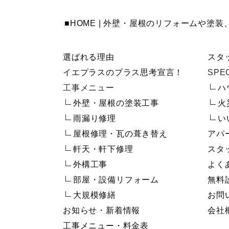
■HOME | 外壁・屋根のリフォームや
選ばれる理由
スタ
イエプラスのプラス思考宣言！
SPE
工事メニュー
ハ
外壁・屋根の塗装工事
火
雨漏り修理
い
屋根修理・瓦の葺き替え
アパ
軒天・軒下修理
スタ
外構工事
よく
部屋・設備リフォーム
無料
大規模修繕
お問
お知らせ・新着情報
会社
工事メニュー・料金表