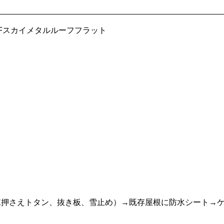
OFスカイメタルルーフフラット
棟押さえトタン、抜き板、雪止め）→既存屋根に防水シート→